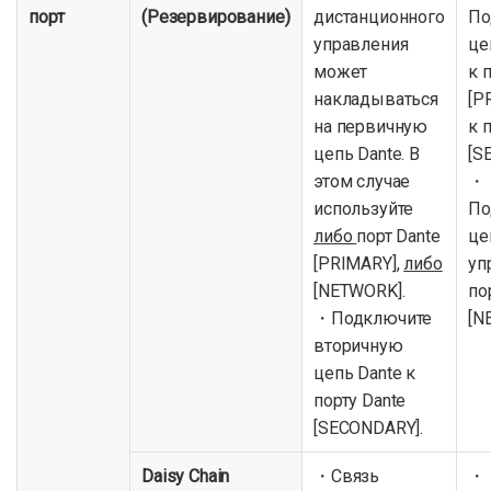
порт
(Резервирование)
дистанционного
По
управления
це
может
к 
накладываться
[P
на первичную
к 
цепь Dante. В
[S
этом случае
・
используйте
По
либо
порт Dante
це
[PRIMARY],
либо
уп
[NETWORK].
по
・Подключите
[N
вторичную
цепь Dante к
порту Dante
[SECONDARY].
Daisy Chain
・Связь
・