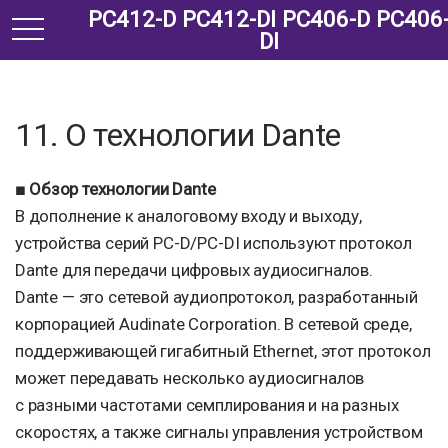
PC412-D PC412-DI PC406-D PC406
t
DI
o
g
g
l
11. О технологии Dante
e
n
■ Обзор технологии Dante
a
В дополнение к аналоговому входу и выходу,
v
устройства серий PC-D/PC-DI используют протокол
i
Dante для передачи цифровых аудиосигналов.
g
a
Dante — это сетевой аудиопротокол, разработанный
t
корпорацией Audinate Corporation. В сетевой среде,
i
поддерживающей гигабитный Ethernet, этот протокол
o
может передавать несколько аудиосигналов
n
с разными частотами семплирования и на разных
скоростях, а также сигналы управления устройством