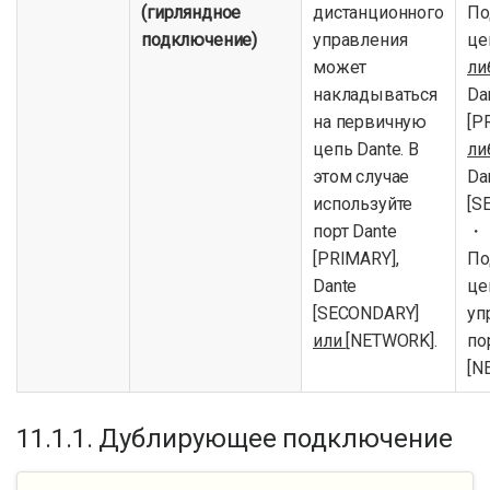
(гирляндное
дистанционного
По
подключение)
управления
це
может
ли
накладываться
Da
на первичную
[P
цепь Dante. В
ли
этом случае
Da
используйте
[S
порт Dante
・
[PRIMARY],
По
Dante
це
[SECONDARY]
уп
или
[NETWORK].
по
[N
11.1.1. Дублирующее подключение