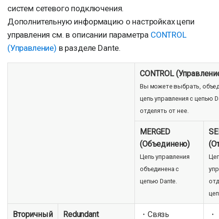
систем сетевого подключения.
Дополнительную информацию о настройках цепи
управления см. в описании параметра
CONTROL
(Управление)
в разделе Dante.
CONTROL (Управлени
Вы можете выбрать, объед
цепь управления с цепью D
отделять от нее.
MERGED
SE
(Объединено)
(О
Цепь управления
Це
объединена с
упр
цепью Dante.
отд
цеп
Вторичный
Redundant
・Связь
・