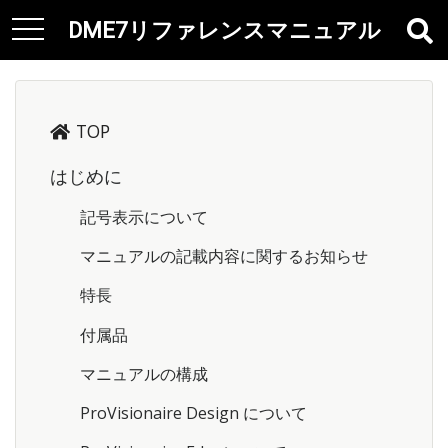
DME7リファレンスマニュアル
t
o
g
g
l
TOP
e
n
はじめに
a
記号表示について
v
i
マニュアルの記載内容に関するお知らせ
g
a
特長
t
付属品
i
o
マニュアルの構成
n
ProVisionaire Design について