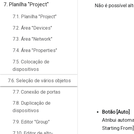
7. Planilha "Project"
Não é possível al
7.1. Planilha "Project"
7.2. Área "Devices"
7.3. Área "Network"
7.4. Área "Properties"
7.5. Colocação de
dispositivos
7.6. Seleção de vários objetos
7.7. Conexão de portas
7.8. Duplicação de
dispositivos
Botão [Auto]
Atribui automa
7.9. Editor "Group"
Starting From]
7.10. Editor de alto-