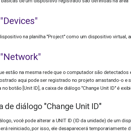
básicas de um dispositivo registrado são definidas na área "
 "Devices"
spositivo na planilha "Project" como um dispositivo virtual, a
 "Network"
que estão na mesma rede que o computador são detectados 
strado aqui pode ser registrado no projeto arrastando-o e so
no botão [Unit ID], a caixa de diálogo "Change Unit ID" é exibi
xa de diálogo "Change Unit ID"
álogo, você pode alterar a UNIT ID (ID da unidade) de um disp
será reiniciado, por isso, ele desaparecerá temporariamente d