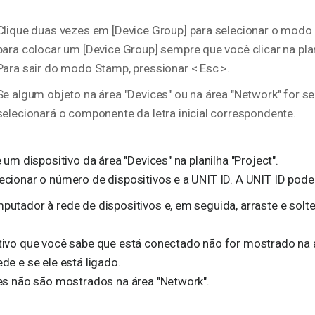
Clique duas vezes em [Device Group] para selecionar o modo S
para colocar um [Device Group] sempre que você clicar na plan
Para sair do modo Stamp, pressionar < Esc >.
Se algum objeto na área "Devices" ou na área "Network" for se
selecionará o componente da letra inicial correspondente.
 um dispositivo da área "Devices" na planilha "Project".
cionar o número de dispositivos e a UNIT ID. A UNIT ID pode s
utador à rede de dispositivos e, em seguida, arraste e solte 
ivo que você sabe que está conectado não for mostrado na ár
de e se ele está ligado.
es não são mostrados na área "Network".