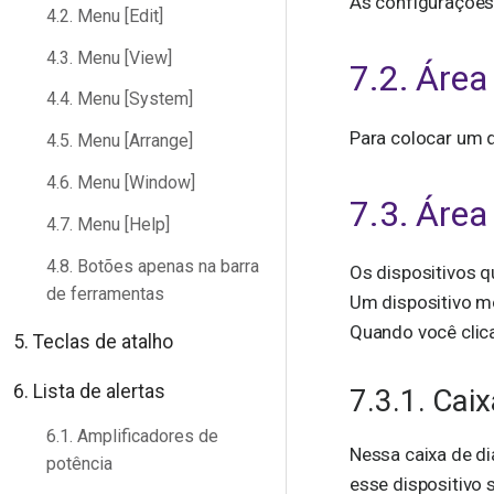
As configurações 
4.2. Menu [Edit]
4.3. Menu [View]
7.2. Área
4.4. Menu [System]
Para colocar um di
4.5. Menu [Arrange]
4.6. Menu [Window]
7.3. Área
4.7. Menu [Help]
4.8. Botões apenas na barra
Os dispositivos 
de ferramentas
Um dispositivo mo
Quando você clica 
5. Teclas de atalho
6. Lista de alertas
7.3.1. Cai
6.1. Amplificadores de
Nessa caixa de di
potência
esse dispositivo 