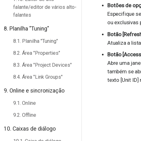
Botões de opçã
falante/editor de vários alto-
Especifique se
falantes
ou exclusivas 
8. Planilha "Tuning"
Botão [Refres
8.1. Planilha "Tuning"
Atualiza a lis
8.2. Área "Properties"
Botão [Accessi
Abre uma janel
8.3. Área "Project Devices"
também se abr
8.4. Área "Link Groups"
texto [Unit ID]
9. Online e sincronização
9.1. Online
9.2. Offline
10. Caixas de diálogo