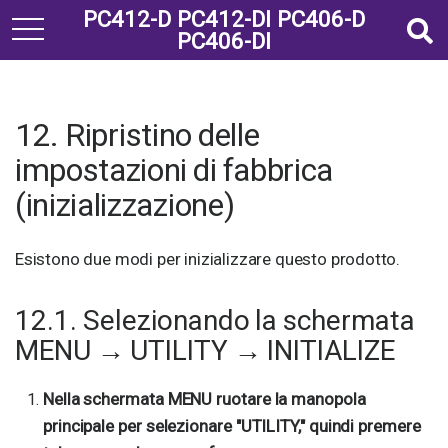
PC412-D PC412-DI PC406-D
t
PC406-DI
o
g
g
l
12. Ripristino delle
e
impostazioni di fabbrica
n
(inizializzazione)
a
v
i
Esistono due modi per inizializzare questo prodotto.
g
a
12.1. Selezionando la schermata
t
i
MENU → UTILITY → INITIALIZE
o
n
Nella schermata MENU ruotare la manopola
principale per selezionare "UTILITY," quindi premere